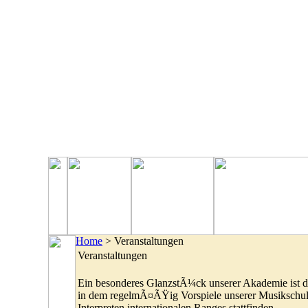
Home
> Veranstaltungen
Veranstaltungen
Ein besonderes GlanzstÃ¼ck unserer Akademie ist 
in dem regelmÃ¤ÃŸig Vorspiele unserer Musikschul
Interpreten internationalen Ranges stattfinden.